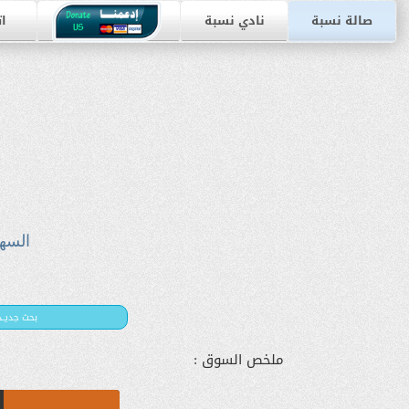
صالة نسبة
نادي نسبة
ات
السه
بحث جديـد
ملخص السوق :