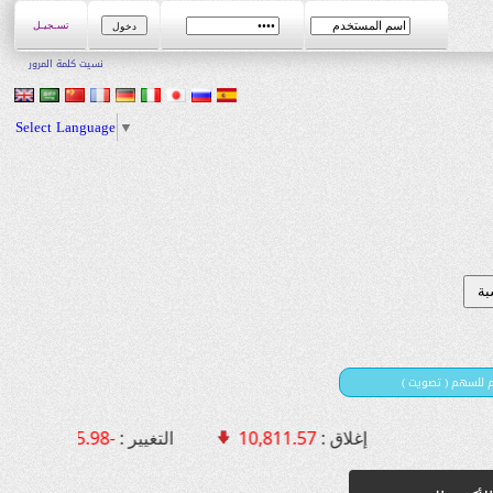
تسـجيـل
نسيت كلمة المرور
Select Language
▼
يم للسهم ( تصويت
إغلاق :
10,811.57
التغيير :
-75.98 [ -0.70 % ]
الق