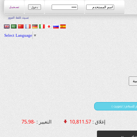
تسـجيـل
نسيت كلمة المرور
Select Language
▼
يم للسهم ( تصويت
إغلاق :
10,811.57
التغيير :
-75.98 [ -0.70 % ]
القي