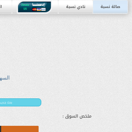
صالة نسبة
نادي نسبة
ات
السه
بحث جديـد
ملخص السوق :