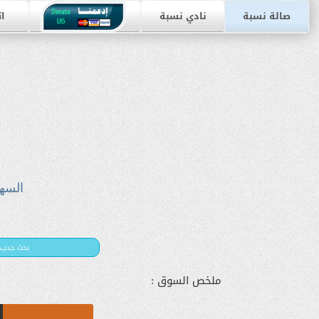
صالة نسبة
نادي نسبة
ات
السه
بحث جديـد
ملخص السوق :