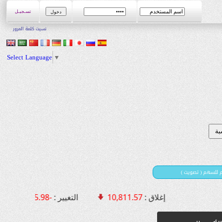
تسـجيـل
نسيت كلمة المرور
Select Language
▼
يم للسهم ( تصويت
إغلاق :
10,811.57
التغيير :
-75.98 [ -0.70 % ]
الق